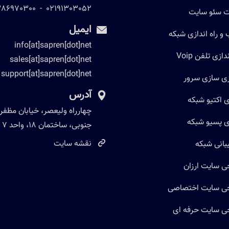
386970300
-
02191303052
 سئو سایت
ایمیل
و راه اندازی شبکه
info[at]sapren[dot]net
دازی تلفن Voip
sales[at]sapren[dot]net
support[at]sapren[dot]net
ی سازی سرور
آدرس
ی اکتیو شبکه
چهارراه ولیعصر، خیابان مظفر
ی پسیو شبکه
جنوبی، ساختمان 18، واحد 7
نقشه سایت
بانی شبکه
ی سایت ارزان
ی سایت اختصاصی
ی سایت حرفه ای