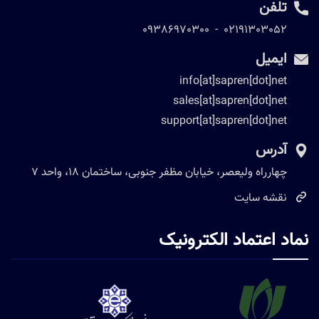
تلفن
09386970300
-
02191303052
ایمیل
info[at]sapren[dot]net
sales[at]sapren[dot]net
support[at]sapren[dot]net
آدرس
چهارراه ولیعصر، خیابان مظفر جنوبی، ساختمان 18، واحد 7
نقشه سایت
نماد اعتماد الکترونیک