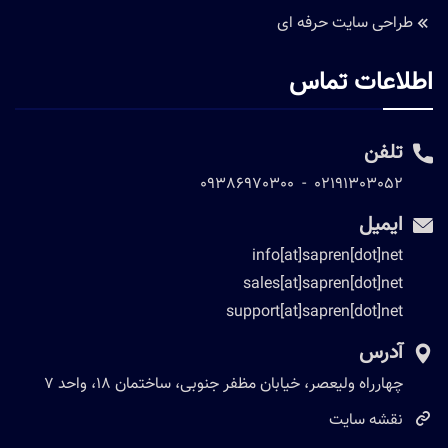
طراحی سایت حرفه ای
اطلاعات تماس
تلفن
09386970300
-
02191303052
ایمیل
info[at]sapren[dot]net
sales[at]sapren[dot]net
support[at]sapren[dot]net
آدرس
چهارراه ولیعصر، خیابان مظفر جنوبی، ساختمان 18، واحد 7
نقشه سایت