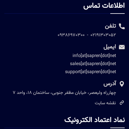
اطلاعات تماس
تلفن
09386970300
-
02191303052
ایمیل
info[at]sapren[dot]net
sales[at]sapren[dot]net
support[at]sapren[dot]net
آدرس
چهارراه ولیعصر، خیابان مظفر جنوبی، ساختمان 18، واحد 7
نقشه سایت
نماد اعتماد الکترونیک