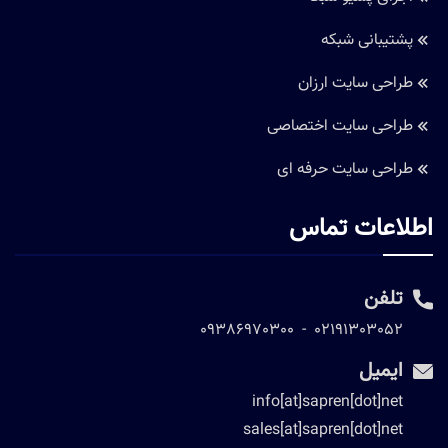
پشتیبانی شبکه
طراحی سایت ارزان
طراحی سایت اختصاصی
طراحی سایت حرفه ای
اطلاعات تماس
تلفن
09386970300
-
02191303052
ایمیل
info[at]sapren[dot]net
sales[at]sapren[dot]net