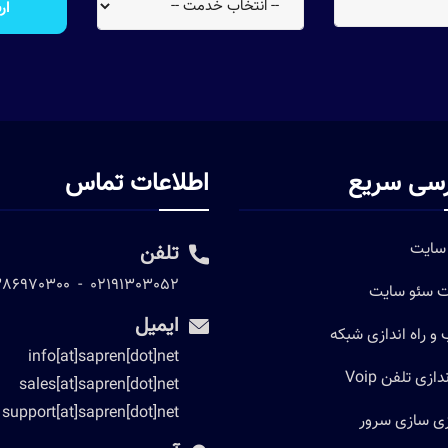
ار
سی سریع
اطلاعات تماس
سایت
تلفن
386970300
-
02191303052
 سئو سایت
ایمیل
و راه اندازی شبکه
info[at]sapren[dot]net
دازی تلفن Voip
sales[at]sapren[dot]net
support[at]sapren[dot]net
ی سازی سرور