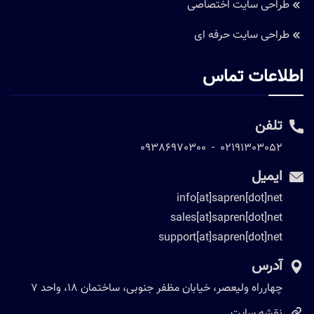
طراحی سایت اختصاصی
طراحی سایت حرفه ای
اطلاعات تماس
تلفن
09386970300
-
02191303052
ایمیل
info[at]sapren[dot]net
sales[at]sapren[dot]net
support[at]sapren[dot]net
آدرس
چهارراه ولیعصر، خیابان مظفر جنوبی، ساختمان 18، واحد 7
نقشه سایت