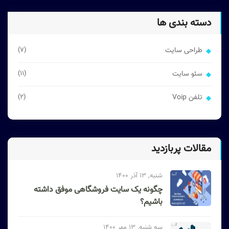
دسته بندی ها
طراحی سایت
(7)
سئو سایت
(11)
تلفن Voip
(2)
مقالات پربازدید
شنبه, 13 آذر 1400
چگونه یک سایت فروشگاهی موفق داشته
باشیم؟
سه شنبه, 13 مهر 1400