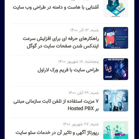
آشنایی با هاست و دامنه در طراحی وب سایت
شنبه, 13 آذر 1400
راهکارهای حرفه ای برای افزایش سرعت
ایندکس شدن صفحات سایت در گوگل
پنجشنبه, 18 شهریور 1400
طراحی سایت با فریم ورک لاراول
شنبه, 29 آبان 1400
۷ مزیت استفاده از تلفن ثابت سازمانی مبتنی
بر Hosted PBX
شنبه, 27 شهریور 1400
رپورتاژ آگهی و تاثیر آن در خدمات سئو سایت